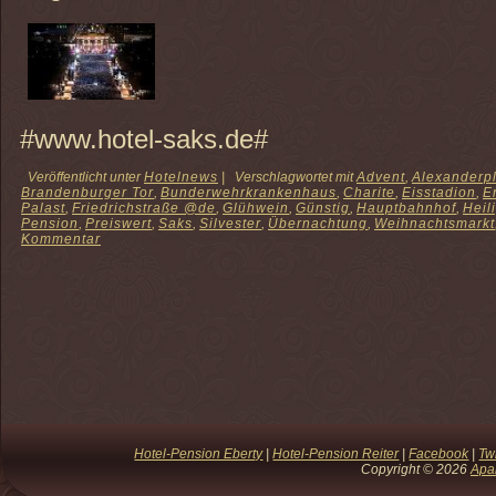
#www.hotel-saks.de#
Veröffentlicht unter
Hotelnews
|
Verschlagwortet mit
Advent
,
Alexanderpl
Brandenburger Tor
,
Bunderwehrkrankenhaus
,
Charite
,
Eisstadion
,
E
Palast
,
Friedrichstraße @de
,
Glühwein
,
Günstig
,
Hauptbahnhof
,
Heil
Pension
,
Preiswert
,
Saks
,
Silvester
,
Übernachtung
,
Weihnachtsmarkt
Kommentar
Hotel-Pension Eberty
|
Hotel-Pension Reiter
|
Facebook
|
Twi
Copyright © 2026
Apa